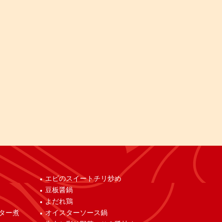
エビのスイートチリ炒め
豆板醤鍋
よだれ鶏
ター煮
オイスターソース鍋