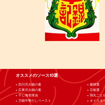
オススメのソース10選
四川式火鍋の素
麻辣醤
広東式火鍋の素
豆板醤
干し海老辣油
鶏丸ごと
万能中華だしペースト
オイスタ