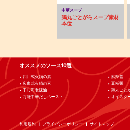
中華スープ
鶏丸ごとがらスープ素材
本位
オススメのソース10選
四川式火鍋の素
麻辣醤
広東式火鍋の素
豆板醤
干し海老辣油
鶏丸ごと
万能中華だしペースト
オイスタ
利用規約
プライバシーポリシー
サイトマップ