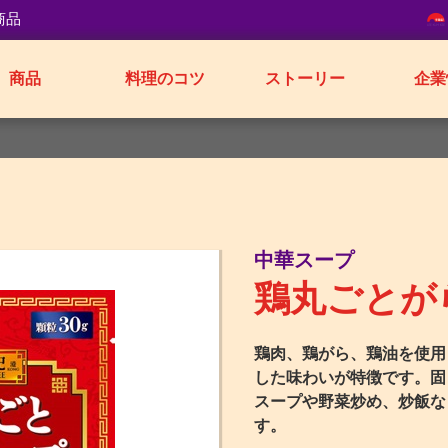
商品
商品
料理のコツ
ストーリー
企業
中華スープ
鶏丸ごとが
鶏肉、鶏がら、鶏油を使用
した味わいが特徴です。固
スープや野菜炒め、炒飯な
す。