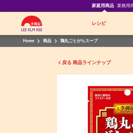
家庭用商品
業務用
レシピ
Home
商品
鶏丸ごとがらスープ
戻る