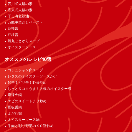
四川式火鍋の素
広東式火鍋の素
干し海老辣油
万能中華だしペースト
麻辣醤
豆板醤
鶏丸ごとがらスープ
オイスターソース
オススメのレシピ10選
コチュジャン卵スープ
レタスのオイスターソースがけ
旨辛！ピリ辛！野菜炒め
しっとりコクうま！大根のオイスター煮
麻辣火鍋
エビのスイートチリ炒め
豆板醤鍋
よだれ鶏
オイスターソース鍋
牛肉と彩り野菜のＸＯ醤炒め