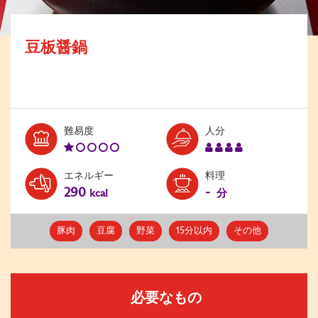
豆板醤鍋
Level:
Serves:
難易度
人分
1
4
エネルギー
料理
290
-
kcal
分
豚肉
豆腐
野菜
15分以内
その他
必要なもの