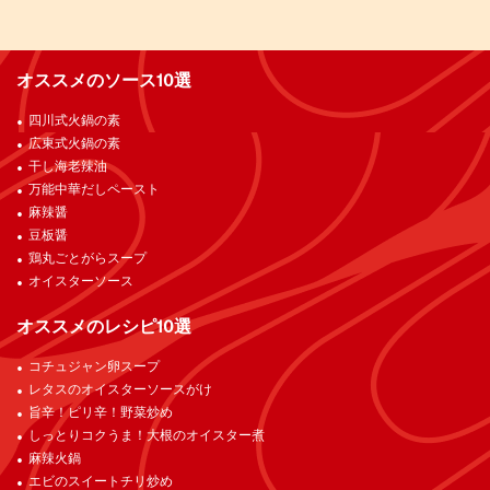
オススメのソース10選
四川式火鍋の素
広東式火鍋の素
干し海老辣油
万能中華だしペースト
麻辣醤
豆板醤
鶏丸ごとがらスープ
オイスターソース
オススメのレシピ10選
コチュジャン卵スープ
レタスのオイスターソースがけ
旨辛！ピリ辛！野菜炒め
しっとりコクうま！大根のオイスター煮
麻辣火鍋
エビのスイートチリ炒め