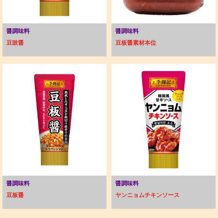
醤調味料
醤調味料
豆豉醤
豆板醤素材本位
醤調味料
醤調味料
豆板醤
ヤンニョムチキンソース