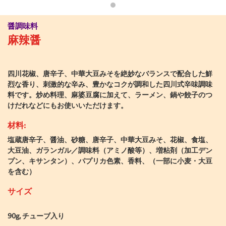
醤調味料
麻辣醤
四川花椒、唐辛子、中華大豆みそを絶妙なバランスで配合した鮮
烈な香り、刺激的な辛み、豊かなコクが調和した四川式辛味調味
料です。炒め料理、麻婆豆腐に加えて、ラーメン、鍋や餃子のつ
けだれなどにもお使いいただけます。
材料:
塩蔵唐辛子、醤油、砂糖、唐辛子、中華大豆みそ、花椒、食塩、
大豆油、ガランガル／調味料（アミノ酸等）、増粘剤（加工デン
プン、キサンタン）、パプリカ色素、香料、（一部に小麦・大豆
を含む）
サイズ
90g, チューブ入り