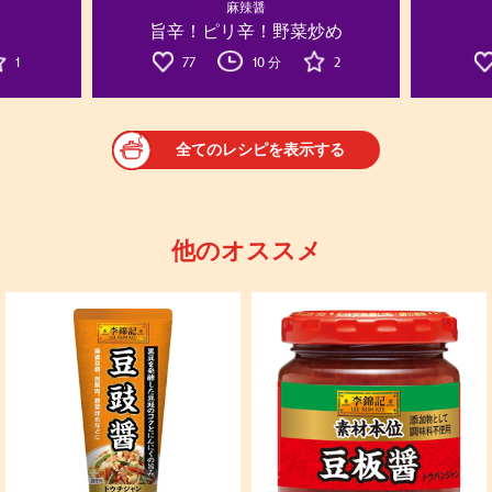
麻辣醤
旨辛！ピリ辛！野菜炒め
1
77
10 分
2
全てのレシピを表示する
他のオススメ