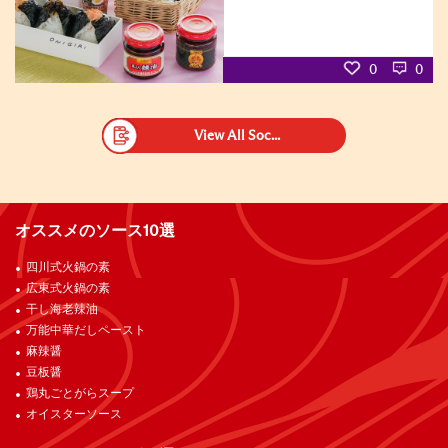
0
0
View All Soc...
オススメのソース10選
四川式火鍋の素
広東式火鍋の素
干し海老辣油
万能中華だしペースト
麻辣醤
豆板醤
鶏丸ごとがらスープ
オイスターソース