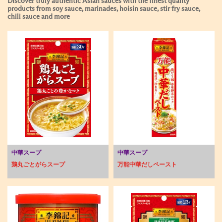
Discover truly authentic Asian sauces with the finest quality
products from soy sauce, marinades, hoisin sauce, stir fry sauce,
chili sauce and more
中華スープ
中華スープ
鶏丸ごとがらスープ
万能中華だしペースト