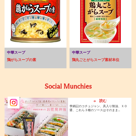
中華スープ
中華スープ
鶏がらスープの素
鶏丸ごとがらスープ素材本位
Social Munchies
→ 読む
李錦記のコチュジャン、具入り辣油、ＸＯ
醤、これら３種のソースはそのまま...