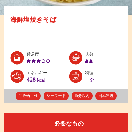
海鮮塩焼きそば
Level:
Serves:
難易度
人分
3
2
エネルギー
料理
428
-
kcal
分
ご飯物・麺
シーフード
15分以内
日本料理
必要なもの