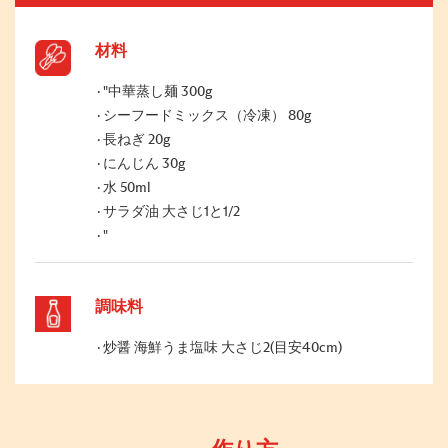
材料
"中華蒸し麺 300g
シーフードミックス（冷凍） 80g
長ねぎ 20g
にんじん 30g
水 50ml
サラダ油 大さじ1と1/2
"
調味料
炒醤 海鮮うま塩味 大さじ2(目安40cm)