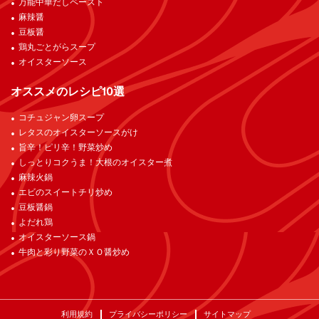
万能中華だしペースト
麻辣醤
豆板醤
鶏丸ごとがらスープ
オイスターソース
オススメのレシピ10選
コチュジャン卵スープ
レタスのオイスターソースがけ
旨辛！ピリ辛！野菜炒め
しっとりコクうま！大根のオイスター煮
麻辣火鍋
エビのスイートチリ炒め
豆板醤鍋
よだれ鶏
オイスターソース鍋
牛肉と彩り野菜のＸＯ醤炒め
利用規約
プライバシーポリシー
サイトマップ