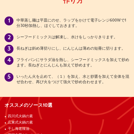
作り方
中華蒸し麺は平皿にのせ、ラップをかけて電子レンジ600Wで1
分30秒加熱し、ほぐしておきます。
シーフードミックスは解凍し、水けをしっかりきります。
長ねぎは斜め薄切りにし、にんじんは薄めの短冊に切ります。
フライパンにサラダ油を熱し、シーフードミックスを加えて炒め
ます。長ねぎとにんじんも加えて炒めます。
いったん火を止めて、（１）を加え、水と炒醤を加えて全体を混
ぜ合わせ、再び火をつけて強火で炒め合わせます。
オススメのソース10選
四川式火鍋の素
広東式火鍋の素
干し海老辣油