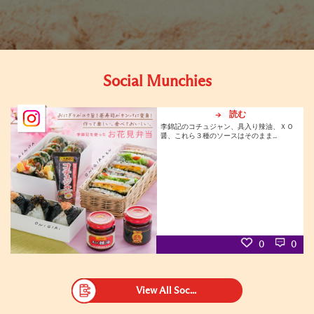
Social Munchies
→ 読む
李錦記のコチュジャン、具入り辣油、ＸＯ
醤、これら３種のソースはそのまま...
0
0
View All Soc...