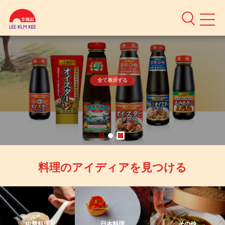
Authentic
Asian
Sauces
全て表示する
}
料理のアイディアを見つける
中華料理
日本料理
その他