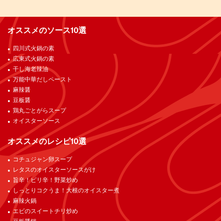
オススメのソース10選
四川式火鍋の素
広東式火鍋の素
干し海老辣油
万能中華だしペースト
麻辣醤
豆板醤
鶏丸ごとがらスープ
オイスターソース
オススメのレシピ10選
コチュジャン卵スープ
レタスのオイスターソースがけ
旨辛！ピリ辛！野菜炒め
しっとりコクうま！大根のオイスター煮
麻辣火鍋
エビのスイートチリ炒め