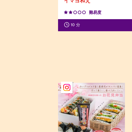
イマヨ和え
難易度
10
分