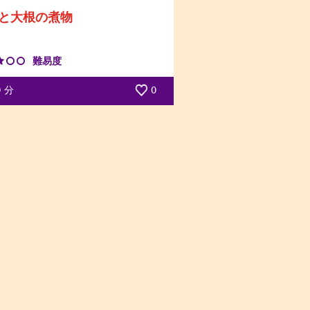
と大根の煮物
難易度
0
分
0