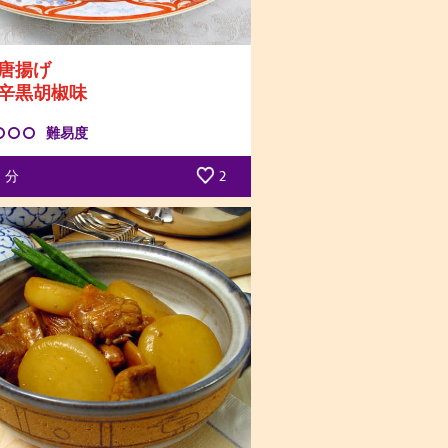
唐揚げ
辛黒胡椒味
難易度
分
2