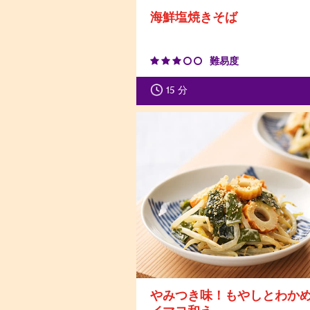
海鮮塩焼きそば
難易度
15
分
やみつき味！もやしとわか