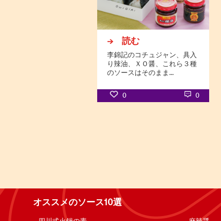
→ 読む
李錦記のコチュジャン、具入
り辣油、ＸＯ醤、これら３種
のソースはそのまま...
0
0
オススメのソース10選