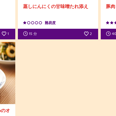
蒸しにんにくの甘味噌たれ添え
豚肉
難易度
1
15
分
2
4
めのオ