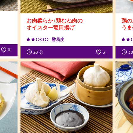
お肉柔らか♪鶏むね肉の
鶏の
オイスター竜田揚げ
うま
難易度
0
20
分
3
30