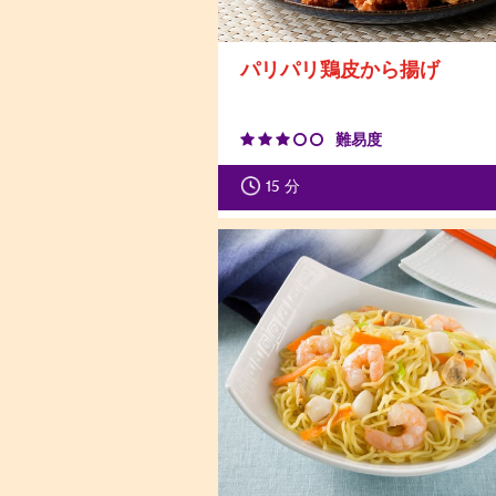
パリパリ鶏皮から揚げ
難易度
15
分