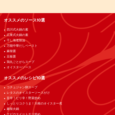
オススメのソース10選
四川式火鍋の素
広東式火鍋の素
干し海老辣油
万能中華だしペースト
麻辣醤
豆板醤
鶏丸ごとがらスープ
オイスターソース
オススメのレシピ10選
コチュジャン卵スープ
レタスのオイスターソースがけ
旨辛！ピリ辛！野菜炒め
しっとりコクうま！大根のオイスター煮
麻辣火鍋
エビのスイートチリ炒め