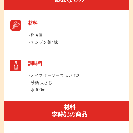
材料
卵 4個
チンゲン菜 1株
調味料
オイスターソース 大さじ2
砂糖 大さじ1
水 100ml"
材料
李錦記の商品