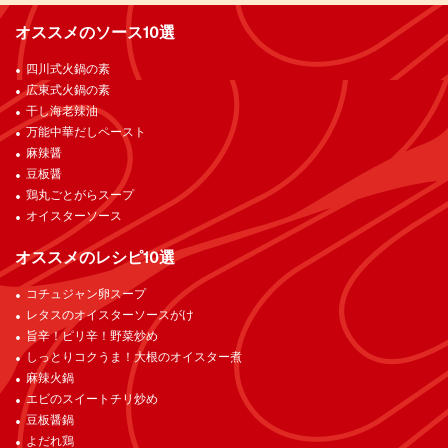
オススメのソース10選
四川式火鍋の素
広東式火鍋の素
干し海老辣油
万能中華だしペースト
麻辣醤
豆板醤
鶏丸ごとがらスープ
オイスターソース
オススメのレシピ10選
コチュジャン卵スープ
レタスのオイスターソースがけ
旨辛！ピリ辛！野菜炒め
しっとりコクうま！大根のオイスター煮
麻辣火鍋
エビのスイートチリ炒め
豆板醤鍋
よだれ鶏