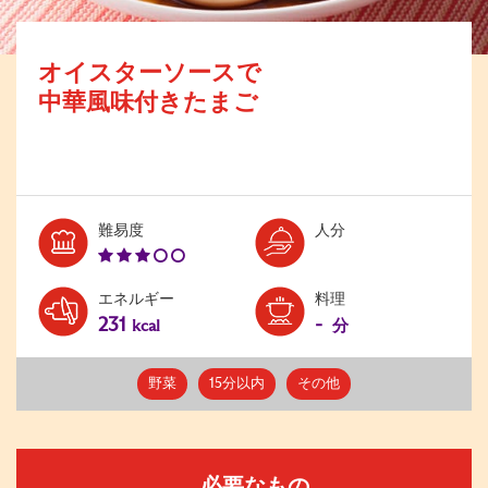
オイスターソースで
中華風味付きたまご
Level:
Serves:
難易度
人分
3
エネルギー
料理
231
-
kcal
分
野菜
15分以内
その他
必要なもの