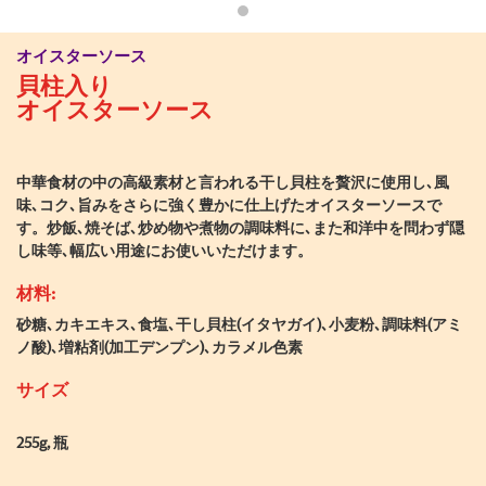
オイスターソース
貝柱入り
オイスターソース
中華食材の中の高級素材と言われる干し貝柱を贅沢に使用し､風
味､コク､旨みをさらに強く豊かに仕上げたオイスターソースで
す。炒飯､焼そば､炒め物や煮物の調味料に､また和洋中を問わず隠
し味等､幅広い用途にお使いいただけます。
材料:
砂糖､カキエキス､食塩､干し貝柱(イタヤガイ)､小麦粉､調味料(アミ
ノ酸)､増粘剤(加工デンプン)､カラメル色素
サイズ
255g, 瓶