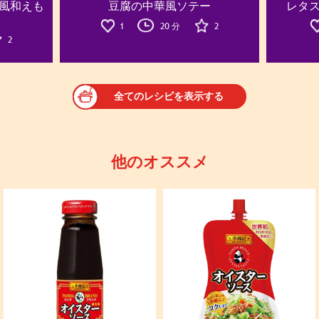
風和えも
豆腐の中華風ソテー
レタ
1
20 分
2
2
全てのレシピを表示する
他のオススメ