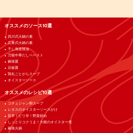
オススメのソース10選
四川式火鍋の素
広東式火鍋の素
干し海老辣油
万能中華だしペースト
麻辣醤
豆板醤
鶏丸ごとがらスープ
オイスターソース
オススメのレシピ10選
コチュジャン卵スープ
レタスのオイスターソースがけ
旨辛！ピリ辛！野菜炒め
しっとりコクうま！大根のオイスター煮
麻辣火鍋