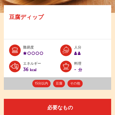
豆腐ディップ
Level:
Serves:
難易度
人分
1
2
エネルギー
料理
36
-
kcal
分
15分以内
豆腐
その他
必要なもの