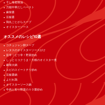
干し海老辣油
万能中華だしペースト
麻辣醤
豆板醤
鶏丸ごとがらスープ
オイスターソース
オススメのレシピ10選
コチュジャン卵スープ
レタスのオイスターソースがけ
旨辛！ピリ辛！野菜炒め
しっとりコクうま！大根のオイスター煮
麻辣火鍋
エビのスイートチリ炒め
豆板醤鍋
よだれ鶏
オイスターソース鍋
牛肉と彩り野菜のＸＯ醤炒め