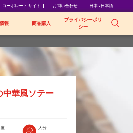
コーポレート サイト
お問い合わせ
日本
日本語
プライバシーポリ
情報
商品購入
シー
の中華風ソテー
Level:
Serves:
易度
人分
2
4