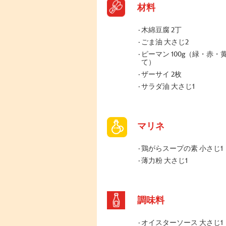
材料
木綿豆腐 2丁
ごま油 大さじ2
ピーマン 100g（緑・赤・
て）
ザーサイ 2枚
サラダ油 大さじ1
マリネ
鶏がらスープの素 小さじ1
薄力粉 大さじ1
調味料
オイスターソース 大さじ1