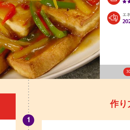
エ
20
3
作り