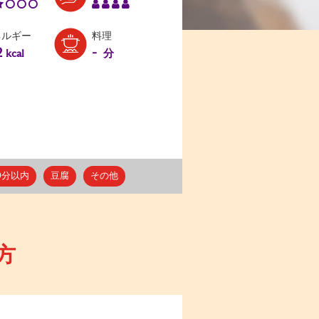
ネルギー
料理
2
-
kcal
分
0分以内
豆腐
その他
方