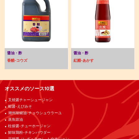
醤油・酢
醤油・酢
香醋-コウズ
紅醋-あかす
オススメのソース10選
叉焼醤チャーシュージャン
蝦醤-えびみそ
潮州辣椒油-チョウシュウラーユ
蒸魚豉油
柱侯醤-チューホージャン
鮮味鶏粉-チキンパウダー