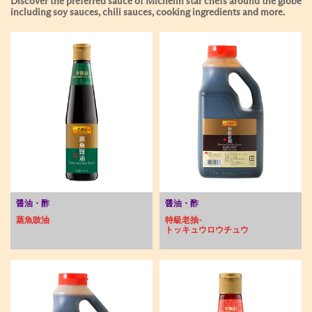
Discover the preferred sauce of Michelin star chefs around the globe
including soy sauces, chili sauces, cooking ingredients and more.
醤油・酢
醤油・酢
蒸魚豉油
特級老抽-
トッキュウロウチュウ