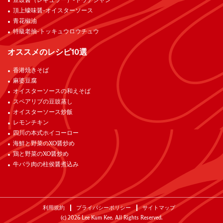
豆豉醤（レギュラー）-トウチジャン
頂上蠔味醤-オイスターソース
青花椒油
特級老抽-トッキュウロウチュウ
オススメのレシピ10選
香港焼きそば
麻婆豆腐
オイスターソースの和えそば
スペアリブの豆豉蒸し
オイスターソース炒飯
レモンチキン
四川の本式ホイコーロー
海鮮と野菜のXO醤炒め
鶏と野菜のXO醤炒め
牛バラ肉の柱侯醤煮込み
利用規約
プライバシーポリシー
サイトマップ
(c)
2026
Lee Kum Kee. All Rights Reserved.