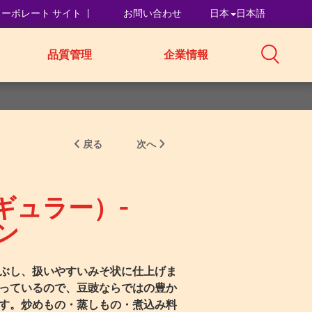
コーポレート サイト
お問い合わせ
日本
日本語
品質管理
企業情報
戻る
次へ
ギュラー）-
ン
ぶし、扱いやすいみそ状に仕上げま
っているので、豆豉ならではの豊か
す。炒めもの・蒸しもの・煮込み料