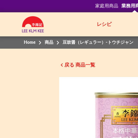
家庭用商品
業務用
レシピ
Home
商品
豆豉醤（レギュラー）-トウチジャン
戻る