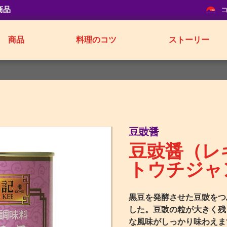
商品
商品
料理のコツ
ストーリー
豆豉醤
豆豉醤（レ
トウチジャ
黒豆を発酵させた豆豉をつ
した。豆豉の粒が大きく残
な風味がしっかり味わえま