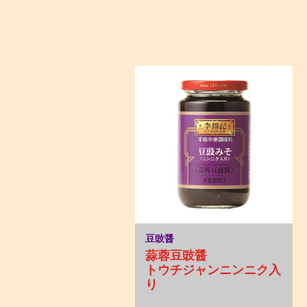
豆豉醤
蒜蓉豆豉醤
トウチジャンニンニク入
り