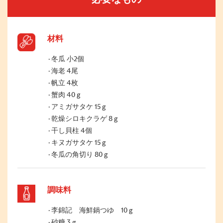
材料
冬瓜 小2個
海老 4尾
帆立 4枚
蟹肉 40 g
アミガサタケ 15 g
乾燥シロキクラゲ 8 g
干し貝柱 4個
キヌガサタケ 15 g
冬瓜の角切り 80 g
調味料
李錦記 海鮮鍋つゆ 10 g
砂糖 3 g