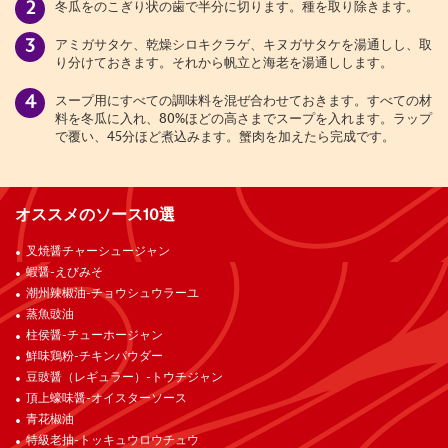
冬瓜をのこぎり状の歯で半分に切ります。
種を取り除きます。
アミガサタケ、乾燥シロキクラゲ、キヌガサタケを湯通しし、取
り分けておきます。それから帆立と海老を湯通しします。
スープ用にすべての調味料を混ぜ合わせておきます。すべての材
料を冬瓜に入れ、
80%
ほどの高さまでスープを入れます。ラップ
で覆い、
45
分ほど煮込みます。
蟹肉を加えたら完成です。
オススメのソース10選
叉焼醤チャーシュージャン
蝦醤-えびみそ
潮州辣椒油-チョウシュウラーユ
蒸魚豉油
柱侯醤-チューホージャン
鮮味鶏粉-チキンパウダー
豆豉醤（レギュラー）-トウチジャン
頂上蠔味醤-オイスターソース
青花椒油
特級老抽-トッキュウロウチュウ