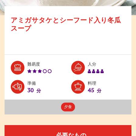
アミガサタケとシーフード入り冬瓜
スープ
Level:
Serves:
難易度
人分
3
4
準備
料理
30
45
分
分
夕食
必要なもの