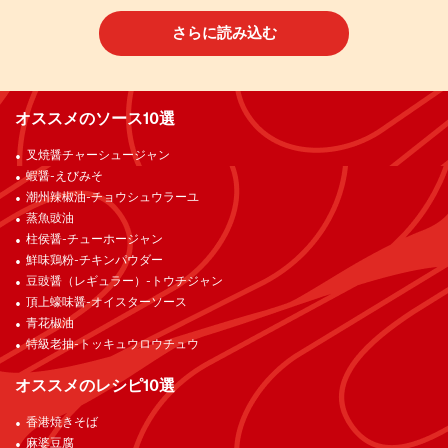
さらに読み込む
オススメのソース10選
叉焼醤チャーシュージャン
蝦醤-えびみそ
潮州辣椒油-チョウシュウラーユ
蒸魚豉油
柱侯醤-チューホージャン
鮮味鶏粉-チキンパウダー
豆豉醤（レギュラー）-トウチジャン
頂上蠔味醤-オイスターソース
青花椒油
特級老抽-トッキュウロウチュウ
オススメのレシピ10選
香港焼きそば
麻婆豆腐