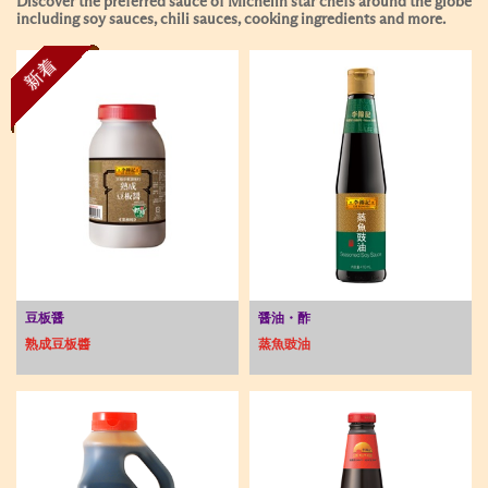
Discover the preferred sauce of Michelin star chefs around the globe
including soy sauces, chili sauces, cooking ingredients and more.
新着
豆板醤
醤油・酢
熟成豆板醬
蒸魚豉油