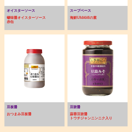
オイスターソース
スープベース
蠔味醤オイスターソース
海鮮UMAMIの素
赤缶
豆板醤
豆豉醤
おつまみ豆板醤
蒜蓉豆豉醤
トウチジャンニンニク入り