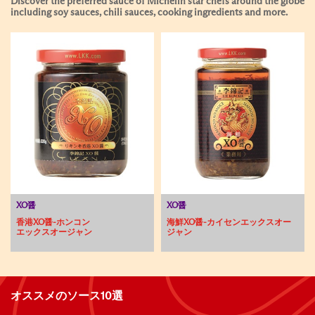
Discover the preferred sauce of Michelin star chefs around the globe
including soy sauces, chili sauces, cooking ingredients and more.
XO醤
XO醤
香港XO醤-ホンコン
海鮮XO醤-カイセンエックスオー
エックスオージャン
ジャン
オススメのソース10選