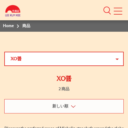
Home
商品
XO醤
XO醤
2 商品
新しい順