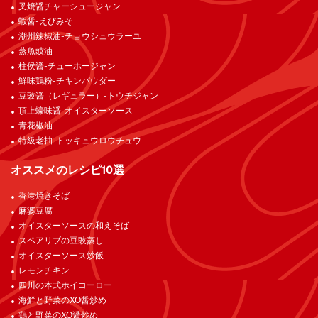
叉焼醤チャーシュージャン
蝦醤-えびみそ
潮州辣椒油-チョウシュウラーユ
蒸魚豉油
柱侯醤-チューホージャン
鮮味鶏粉-チキンパウダー
豆豉醤（レギュラー）-トウチジャン
頂上蠔味醤-オイスターソース
青花椒油
特級老抽-トッキュウロウチュウ
オススメのレシピ10選
香港焼きそば
麻婆豆腐
オイスターソースの和えそば
スペアリブの豆豉蒸し
オイスターソース炒飯
レモンチキン
四川の本式ホイコーロー
海鮮と野菜のXO醤炒め
鶏と野菜のXO醤炒め