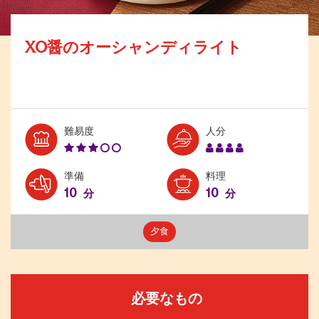
XO醤のオーシャンディライト
Level:
Serves:
難易度
人分
3
4
準備
料理
10
10
分
分
夕食
必要なもの