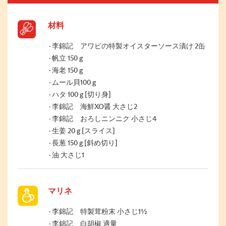
材料
李錦記 アワビの特製オイスターソース漬け 2缶
帆立 150 g
海老 150 g
ムール貝100 g
ハタ 100 g [切り身]
李錦記 海鮮XO醤 大さじ2
李錦記 おろしニンニク 小さじ4
生姜 20 g [スライス]
長葱 150 g [斜め切り]
油 大さじ1
マリネ
李錦記 特製茸粉末 小さじ1½
李錦記 白胡椒 適量