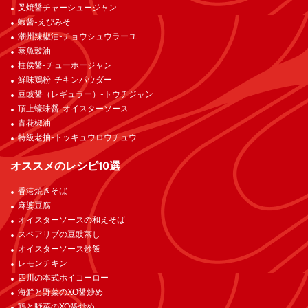
叉焼醤チャーシュージャン
蝦醤-えびみそ
潮州辣椒油-チョウシュウラーユ
蒸魚豉油
柱侯醤-チューホージャン
鮮味鶏粉-チキンパウダー
豆豉醤（レギュラー）-トウチジャン
頂上蠔味醤-オイスターソース
青花椒油
特級老抽-トッキュウロウチュウ
オススメのレシピ10選
香港焼きそば
麻婆豆腐
オイスターソースの和えそば
スペアリブの豆豉蒸し
オイスターソース炒飯
レモンチキン
四川の本式ホイコーロー
海鮮と野菜のXO醤炒め
鶏と野菜のXO醤炒め