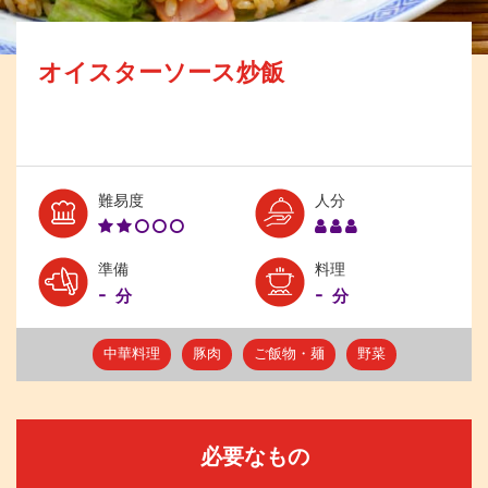
オイスターソース炒飯
Level:
Serves:
難易度
人分
2
3
準備
料理
-
-
分
分
中華料理
豚肉
ご飯物・麺
野菜
必要なもの