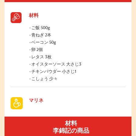
材料
ご飯 500g
青ねぎ 2本
ベーコン 50g
卵 2個
レタス 3枚
オイスターソース 大さじ3
チキンパウダー 小さじ1
こしょう 少々
マリネ
材料
李錦記の商品