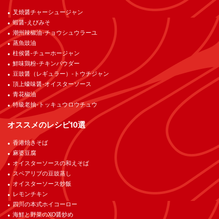
叉焼醤チャーシュージャン
蝦醤-えびみそ
潮州辣椒油-チョウシュウラーユ
蒸魚豉油
柱侯醤-チューホージャン
鮮味鶏粉-チキンパウダー
豆豉醤（レギュラー）-トウチジャン
頂上蠔味醤-オイスターソース
青花椒油
特級老抽-トッキュウロウチュウ
オススメのレシピ10選
香港焼きそば
麻婆豆腐
オイスターソースの和えそば
スペアリブの豆豉蒸し
オイスターソース炒飯
レモンチキン
四川の本式ホイコーロー
海鮮と野菜のXO醤炒め