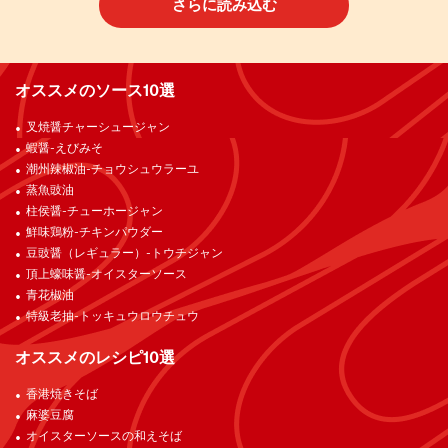
さらに読み込む
オススメのソース10選
叉焼醤チャーシュージャン
蝦醤-えびみそ
潮州辣椒油-チョウシュウラーユ
蒸魚豉油
柱侯醤-チューホージャン
鮮味鶏粉-チキンパウダー
豆豉醤（レギュラー）-トウチジャン
頂上蠔味醤-オイスターソース
青花椒油
特級老抽-トッキュウロウチュウ
オススメのレシピ10選
香港焼きそば
麻婆豆腐
オイスターソースの和えそば