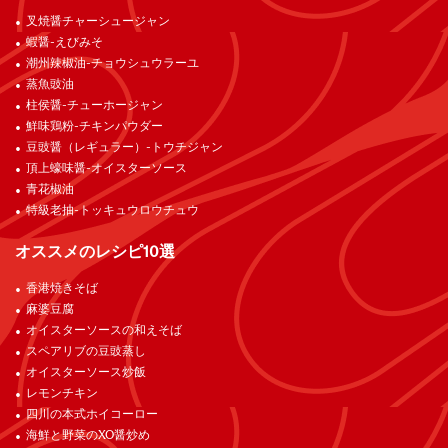
叉焼醤チャーシュージャン
蝦醤-えびみそ
潮州辣椒油-チョウシュウラーユ
蒸魚豉油
柱侯醤-チューホージャン
鮮味鶏粉-チキンパウダー
豆豉醤（レギュラー）-トウチジャン
頂上蠔味醤-オイスターソース
青花椒油
特級老抽-トッキュウロウチュウ
オススメのレシピ10選
香港焼きそば
麻婆豆腐
オイスターソースの和えそば
スペアリブの豆豉蒸し
オイスターソース炒飯
レモンチキン
四川の本式ホイコーロー
海鮮と野菜のXO醤炒め