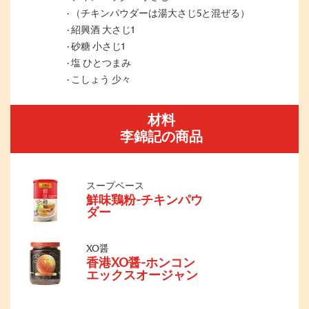
（チキンパウダーは湯大さじ5と混ぜる）
紹興酒 大さじ1
砂糖 小さじ1
塩 ひとつまみ
こしょう 少々
材料
李錦記の商品
スープベース
鮮味鶏粉-チキンパウ
ダー
XO醤
香港XO醤-ホンコン
エックスオージャン