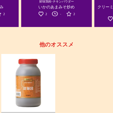
鮮味鶏粉-チキンパウダー
み
いかのあまみそ炒め
クリー
2
2
-
2
他のオススメ