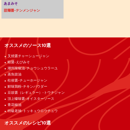
あまみそ
甜麺醤-テンメンジャン
オススメのソース10選
叉焼醤チャーシュージャン
蝦醤-えびみそ
潮州辣椒油-チョウシュウラーユ
蒸魚豉油
柱侯醤-チューホージャン
鮮味鶏粉-チキンパウダー
豆豉醤（レギュラー）-トウチジャン
頂上蠔味醤-オイスターソース
青花椒油
特級老抽-トッキュウロウチュウ
オススメのレシピ10選