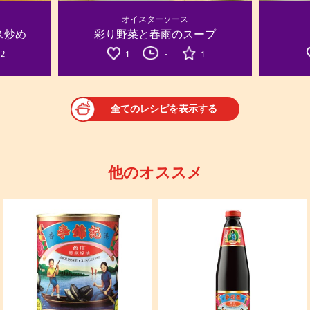
オイスターソース
ス炒め
彩り野菜と春雨のスープ
2
1
-
1
全てのレシピを表示する
他のオススメ