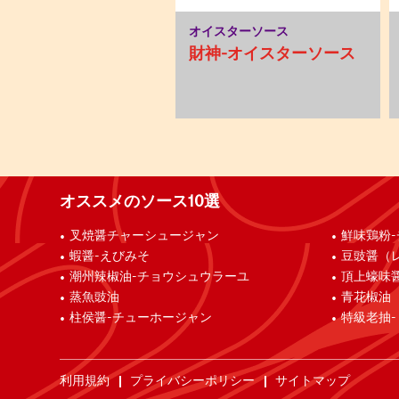
オイスターソース
財神-オイスターソース
オススメのソース10選
叉焼醤チャーシュージャン
鮮味鶏粉
蝦醤-えびみそ
豆豉醤（
潮州辣椒油-チョウシュウラーユ
頂上蠔味
蒸魚豉油
青花椒油
柱侯醤-チューホージャン
特級老抽
利用規約
プライバシーポリシー
サイトマップ