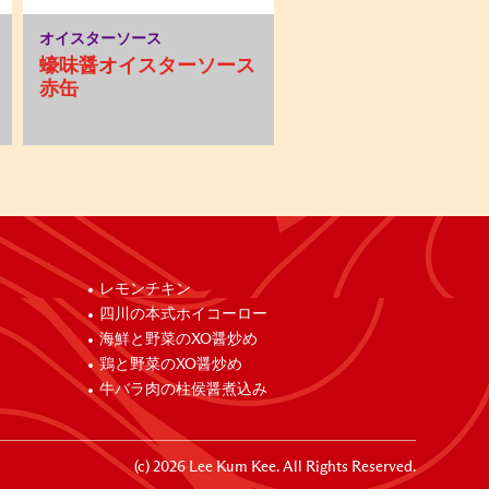
オイスターソース
蠔味醤オイスターソース
赤缶
レモンチキン
四川の本式ホイコーロー
海鮮と野菜のXO醤炒め
鶏と野菜のXO醤炒め
牛バラ肉の柱侯醤煮込み
(c)
2026
Lee Kum Kee. All Rights Reserved.