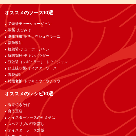
オススメのソース10選
叉焼醤チャーシュージャン
蝦醤-えびみそ
潮州辣椒油-チョウシュウラーユ
蒸魚豉油
柱侯醤-チューホージャン
鮮味鶏粉-チキンパウダー
豆豉醤（レギュラー）-トウチジャン
頂上蠔味醤-オイスターソース
青花椒油
特級老抽-トッキュウロウチュウ
オススメのレシピ10選
香港焼きそば
麻婆豆腐
オイスターソースの和えそば
スペアリブの豆豉蒸し
オイスターソース炒飯