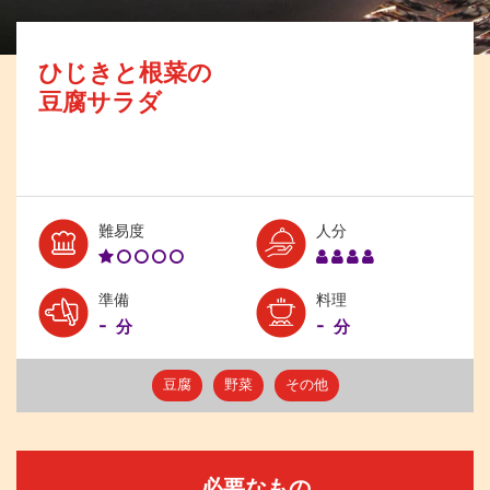
ひじきと根菜の
豆腐サラダ
Level:
Serves:
難易度
人分
1
4
準備
料理
-
-
分
分
豆腐
野菜
その他
必要なもの