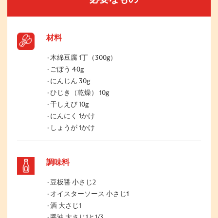
材料
木綿豆腐 1丁（300g）
ごぼう 40g
にんじん 30g
ひじき（乾燥） 10g
干しえび 10g
にんにく 1かけ
しょうが 1かけ
調味料
豆板醤 小さじ2
オイスターソース 小さじ1
酒 大さじ1
醤油 大さじ1と1/3